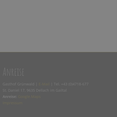
Anreise
Gasthof Grünwald |
E-Mail
| Tel. +43 (0)4718-677
St. Daniel 17, 9635 Dellach im Gailtal
Anreise:
Google.Maps
Impressum