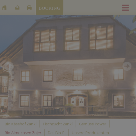
BOOKING
Bio Käsehof Zankl
Fischzucht Zankl
Gemüse Power
Bio Almochsen Zojer
Das Bio-Ei
Unsere Produzenten